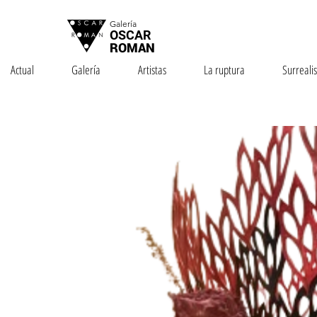
Galería
OSCAR
ROMAN
Actual
Galería
Artistas
La ruptura
Surreali