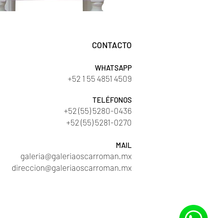
CONTACTO
WHATSAPP
+52 1 55 4851 4509
TELÉFONOS
+52 (55) 5280-0436
+52 (55) 5281-0270
MAIL
galeria@galeriaoscarroman.mx
direccion@galeriaoscarroman.mx